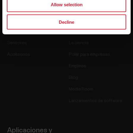
Allow selection
Productos
Acerca de Polar
Decline
Relojes
Nuestra esencia
Sensores
La ciencia
Accesorios
Polar para empresas
Empleos
Blog
Media Room
Lanzamientos de software
Aplicaciones y