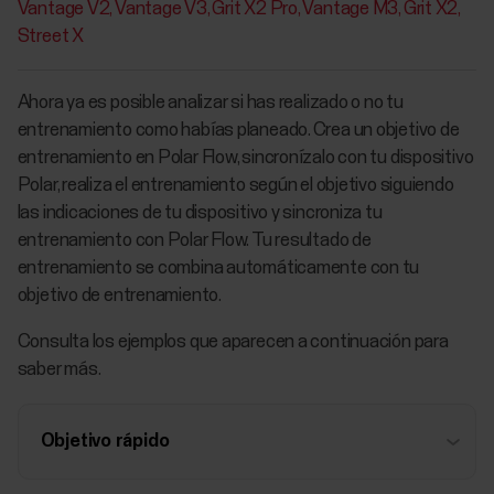
Vantage V2
Vantage V3
Grit X2 Pro
Vantage M3
Grit X2
Street X
Ahora ya es posible analizar si has realizado o no tu
entrenamiento como habías planeado. Crea un objetivo de
entrenamiento en Polar Flow, sincronízalo con tu dispositivo
Polar, realiza el entrenamiento según el objetivo siguiendo
las indicaciones de tu dispositivo y sincroniza tu
entrenamiento con Polar Flow. Tu resultado de
entrenamiento se combina automáticamente con tu
objetivo de entrenamiento.
Consulta los ejemplos que aparecen a continuación para
saber más.
Objetivo rápido