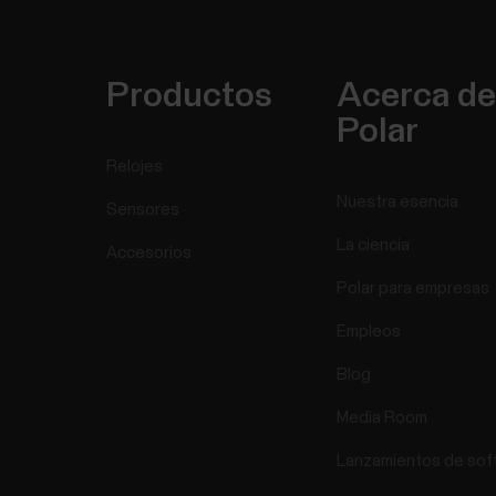
Productos
Acerca de
Polar
Relojes
Nuestra esencia
Sensores
La ciencia
Accesorios
Polar para empresas
Empleos
Blog
Media Room
Lanzamientos de sof