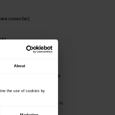
para conectar)
.
ow
 Polar Flow/M460. Para ello,
.
About
ctualizar Segmentos Strava
erisco.
ine the use of cookies by
 que desees transferir a tu
 Strava Live
para pasarlos a la
avoritos en el M460
Marketing