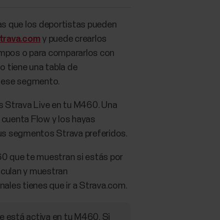
as que los deportistas pueden
trava.com
y puede crearlos
iempos o para compararlos con
 tiene una tabla de
e ese segmento.
s Strava Live en tu M460. Una
 cuenta Flow y los hayas
 tus segmentos Strava preferidos.
0 que te muestran si estás por
lculan y muestran
ales tienes que ir a Strava.com.
e está activa en tu M460. Si