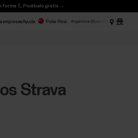
n forma 💪 Pruébalo gratis →
ra empresas
Ayuda
Polar Flow
os Strava