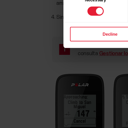
arrastrándolos y colocándolos
Sincroniza tu M460 para guarda
Decline
Para obtener más info
consulta
Gestionar lo