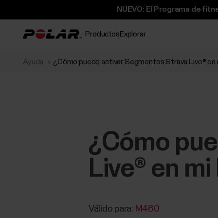
NUEVO: El Programa de fitne
Productos
Explorar
Ayuda
¿Cómo puedo activar Segmentos Strava Live® en
¿Cómo pued
Live® en m
Válido para:
M460