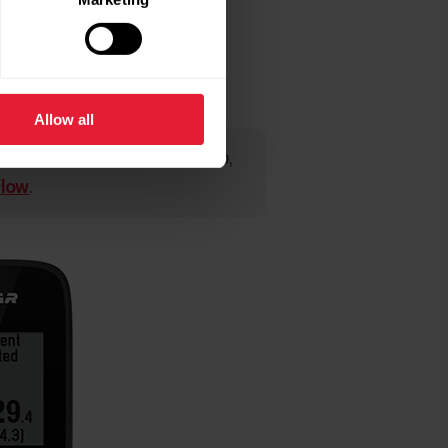
Allow all
o web Polar Flow y en la app,
Flow
.