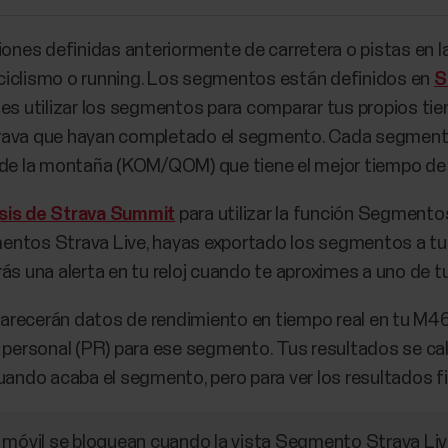
nes definidas anteriormente de carretera o pistas en l
ciclismo o running. Los segmentos están definidos en
S
des utilizar los segmentos para comparar tus propios t
rava que hayan completado el segmento. Cada segmento
a de la montaña (KOM/QOM) que tiene el mejor tiempo d
sis de Strava Summit
para utilizar la función Segmento
entos Strava Live, hayas exportado los segmentos a tu
rás una alerta en tu reloj cuando te aproximes a uno de
arecerán datos de rendimiento en tiempo real en tu M46
d personal (PR) para ese segmento. Tus resultados se ca
do acaba el segmento, pero para ver los resultados fin
 móvil se bloquean cuando la vista Segmento Strava Liv