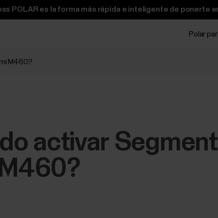
ss POLAR es la forma más rápida e inteligente de ponerte e
Polar pa
 mi M460?
o activar Segment
i M460?