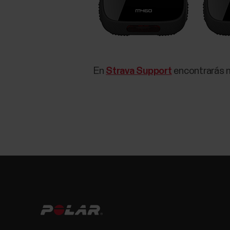
En
Strava Support
encontrarás m