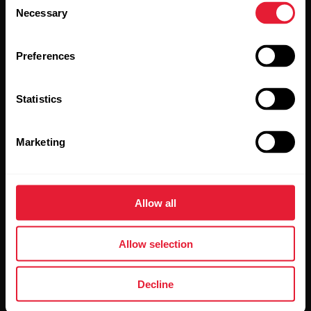
Necessary
Selection
Preferences
Statistics
Al hacer clic en Suscribir, aceptas recibir correos
electrónicos de Polar y confirmas que has leído nuestro
Aviso de privacidad.
Marketing
Productos
Acerca de Polar
Allow all
Relojes
Nuestra esencia
Allow selection
Sensores
La ciencia
Accesorios
Polar para empresas
Decline
Empleos