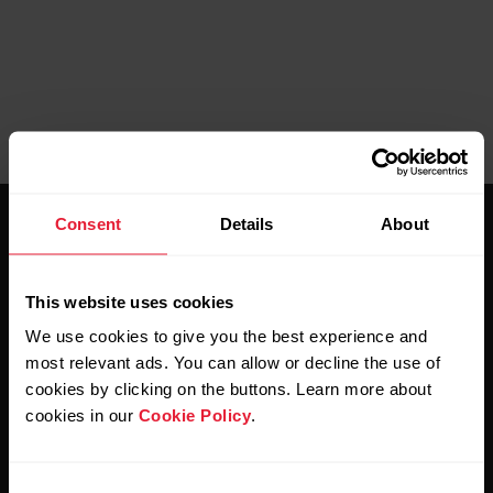
Consent
Details
About
This website uses cookies
We use cookies to give you the best experience and
Mantente al día.
most relevant ads. You can allow or decline the use of
cookies by clicking on the buttons. Learn more about
Regístrate en nuestra newsletter quincenal y recibe
cookies in our
Cookie Policy
.
las últimas noticias directamente en tu bandeja de
entrada.
Consent