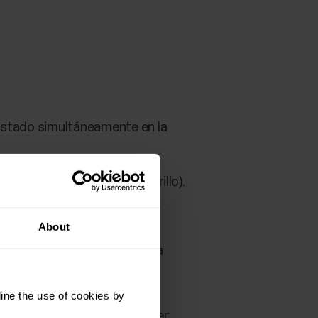
estado simultáneamente en la
ma zona (por ejemplo, amarillo).
lorías de cada deportista
About
n trofeo de calorías por cada
ine the use of cookies by
s de entrenamiento puedes ver: