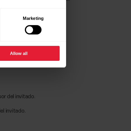
Marketing
co más grande.
Allow all
olo se muestran si activas la
r del invitado.
l invitado.