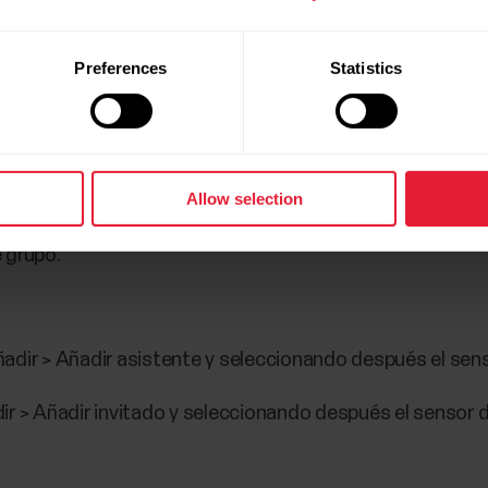
e la fase actual.
Preferences
Statistics
arte inferior de la pantalla como un pequeño gráfico.
uierda para mostrar la vista previa de la clase en un gráfi
Allow selection
 animación de tiempo de zona y los trofeos de calorías s
 grupo.
adir > Añadir asistente y seleccionando después el senso
r > Añadir invitado y seleccionando después el sensor de