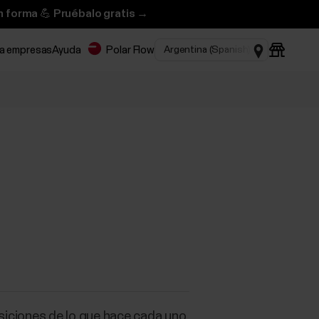
n forma 💪 Pruébalo gratis →
ra empresas
Ayuda
Polar Flow
osiciones de lo que hace cada uno